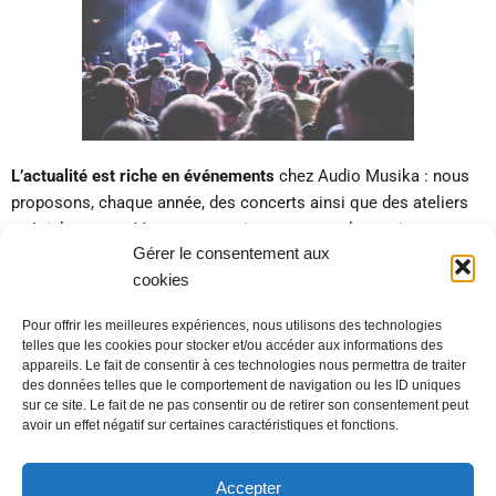
L’actualité est riche en événements
chez Audio Musika : nous
proposons, chaque année, des concerts ainsi que des ateliers
spécialement créés pour pouvoir transmettre la musique au
Gérer le consentement aux
plus grand nombre et la partager avec d’autres artistes et
cookies
spécialistes du domaine.
Pour offrir les meilleures expériences, nous utilisons des technologies
telles que les cookies pour stocker et/ou accéder aux informations des
appareils. Le fait de consentir à ces technologies nous permettra de traiter
LES ACTUALITÉS
des données telles que le comportement de navigation ou les ID uniques
sur ce site. Le fait de ne pas consentir ou de retirer son consentement peut
avoir un effet négatif sur certaines caractéristiques et fonctions.
Accepter