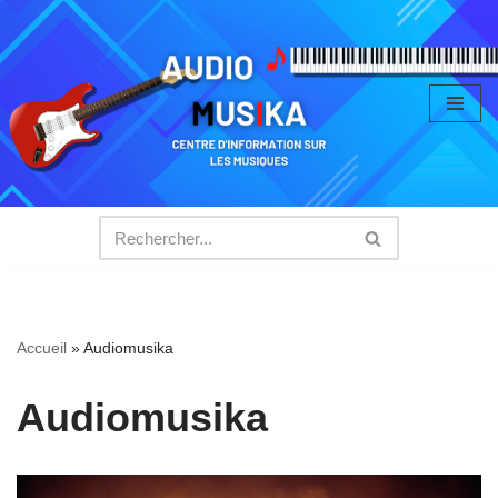
Aller
au
contenu
Accueil
»
Audiomusika
Audiomusika