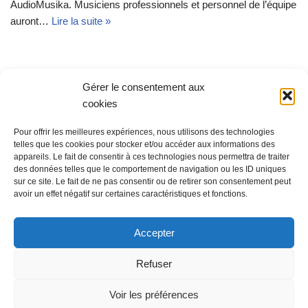
AudioMusika. Musiciens professionnels et personnel de l’équipe
auront…
Lire la suite »
Concert du groupe “Web Rock”
Gérer le consentement aux
cookies
par
Thibaud07
juin 19, 2022
Pour offrir les meilleures expériences, nous utilisons des technologies
Le tout premier concert de notre première édition
telles que les cookies pour stocker et/ou accéder aux informations des
d’évènements chez Audio Musika. Le groupe “Web Rock”
appareils. Le fait de consentir à ces technologies nous permettra de traiter
viendra nous livrer une prestation de rock dans…
Lire la suite »
des données telles que le comportement de navigation ou les ID uniques
sur ce site. Le fait de ne pas consentir ou de retirer son consentement peut
avoir un effet négatif sur certaines caractéristiques et fonctions.
Accepter
Refuser
Voir les préférences
MENTIONS LÉGALES
Politique de cookies (UE)