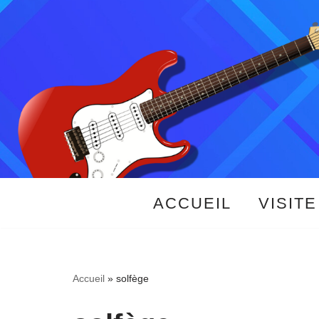
Aller
au
contenu
ACCUEIL
VISITE
Accueil
»
solfège